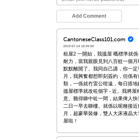
Add Comment
CantoneseClass101.com
2010-07-14 18:30:00
租屋2 一開始，我搵屋 嘅標準就
耐力，當我親眼見到八百蚊一個月
默默離開了。我同自己講，你一定
月，我興奮都想即刻簽約，但係有
類，一係就冇雷公咁遠，每日搭地
搵屋標準就改咗個字 - 近。我
意。難得睇中咗一間，結果俾人快
二日一早去睇樓。就係以呢種接近
月，超豪華裝修，雙人大床液晶大
屋啦！