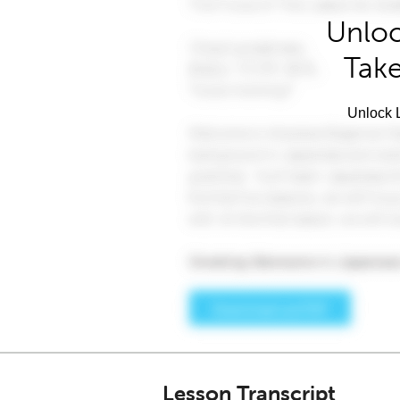
Unloc
Take
Unlock L
Lesson Transcript