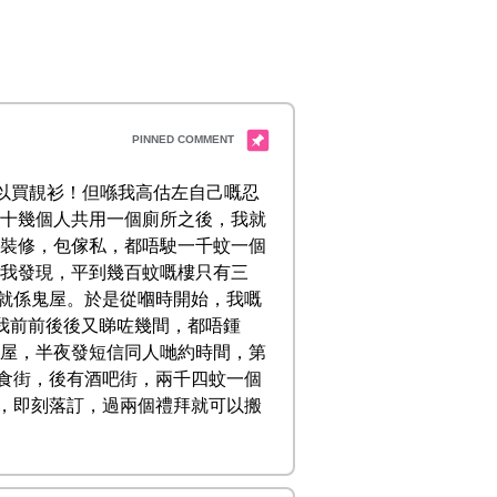
可以買靚衫！但喺我高估左自己嘅忍
，十幾個人共用一個廁所之後，我就
有裝修，包傢私，都唔駛一千蚊一個
來我發現，平到幾百蚊嘅樓只有三
就係鬼屋。於是從嗰時開始，我嘅
是我前前後後又睇咗幾間，都唔鍾
搵屋，半夜發短信同人哋約時間，第
食街，後有酒吧街，兩千四蚊一個
，即刻落訂，過兩個禮拜就可以搬