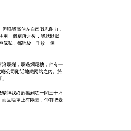
衫！但喺我高估左自己嘅忍耐力，
共用一個廁所之後，我就默默
包傢私，都唔駛一千蚊一個
溶溶爛爛，爛過爛尾樓；仲有一
定喺公司附近地鐵兩站之內。於
牙。
嘅精神我終於搵到咗一間三十坪
，而且唔單止有陽臺，仲有吧臺