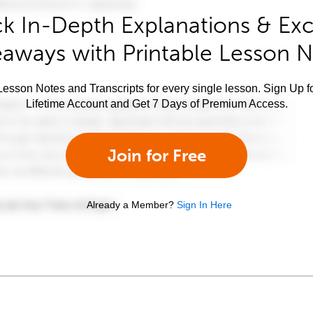
k In-Depth Explanations & Exc
aways with Printable Lesson 
esson Notes and Transcripts for every single lesson. Sign Up f
Lifetime Account and Get 7 Days of Premium Access.
Join for Free
Already a Member?
Sign In Here