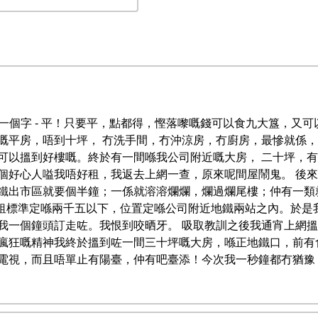
係一個字 - 平！只要平，點都得，慳落嚟嘅錢可以食九大簋，又
嘅平房，唔到十坪， 冇洗手間，冇沖涼房，冇廚房，最慘就係
可以搵到好樓嘅。終於有一間喺我公司附近嘅大房， 二十坪，
個好心人嗌我唔好租，我返去上網一查，原來呢間屋鬧鬼。 後
鐵出市區就要個半鐘；一係就溶溶爛爛，爛過爛尾樓；仲有一類
將屋租標準定喺兩千五以下，位置定喺公司附近地鐵兩站之內。於
我一個鐘頭訂走咗。我恨到咬晒牙。 吸取教訓之後我通宵上網
瘋狂嘅精神我終於搵到咗一間三十坪嘅大房，喺正地鐵口，前有
電視，而且唔單止有陽臺，仲有吧臺添！今次我一秒鐘都冇猶豫