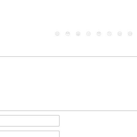
😄
😳
😁
😒
😎
😠
😆
😅