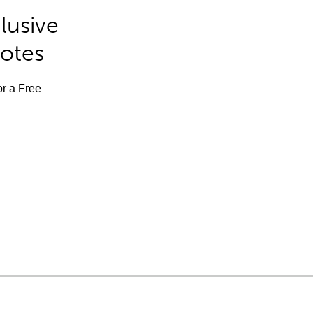
lusive
Notes
or a Free