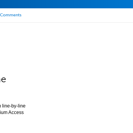
Comments
he
 line-by-line
mium Access