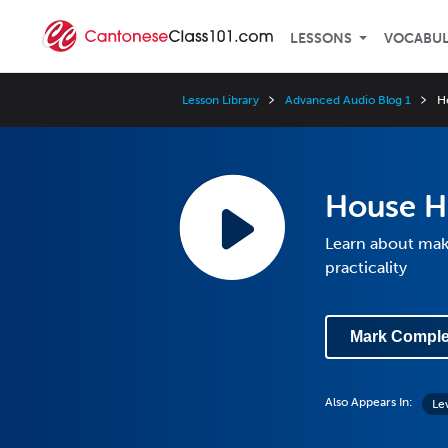
LESSONS
VOCABU
Lesson Library
Advanced Audio Blog 1
H
House Hu
Learn about mak
practicality
Mark Comple
Also Appears In:
Le