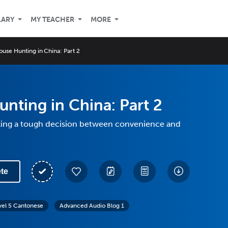
LARY
MY TEACHER
MORE
ouse Hunting in China: Part 2
nting in China: Part 2
ing a tough decision between convenience and
te
vel 5 Cantonese
Advanced Audio Blog 1