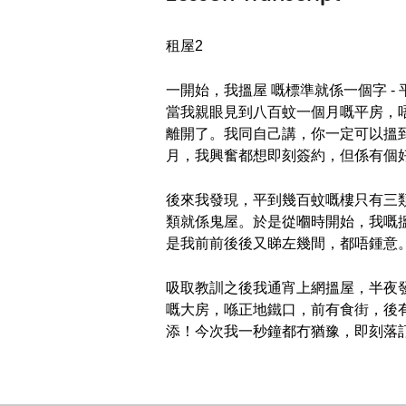
租屋2
一開始，我搵屋 嘅標準就係一個字 
當我親眼見到八百蚊一個月嘅平房，
離開了。我同自己講，你一定可以搵
月，我興奮都想即刻簽約，但係有個
後來我發現，平到幾百蚊嘅樓只有三
類就係鬼屋。於是從嗰時開始，我嘅搵
是我前前後後又睇左幾間，都唔鍾意
吸取教訓之後我通宵上網搵屋，半夜
嘅大房，喺正地鐵口，前有食街，後
添！今次我一秒鐘都冇猶豫，即刻落