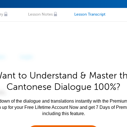
ry
Lesson Notes
Lesson Transcript
ant to Understand & Master t
Cantonese Dialogue 100%?
own of the dialogue and translations instantly with the Premium
n up for your Free Lifetime Account Now and get 7 Days of Pre
including this feature.