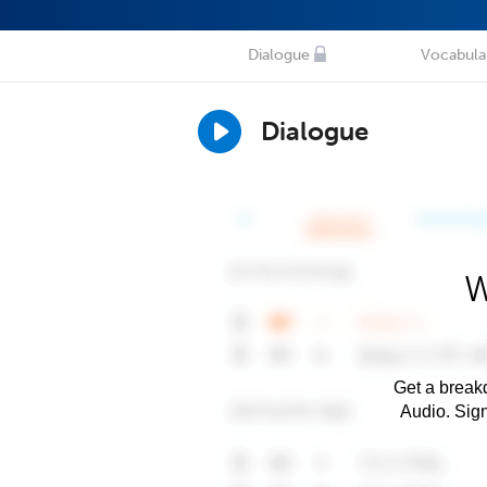
Dialogue
Vocabula
Dialogue
W
Get a breakd
Audio. Sig