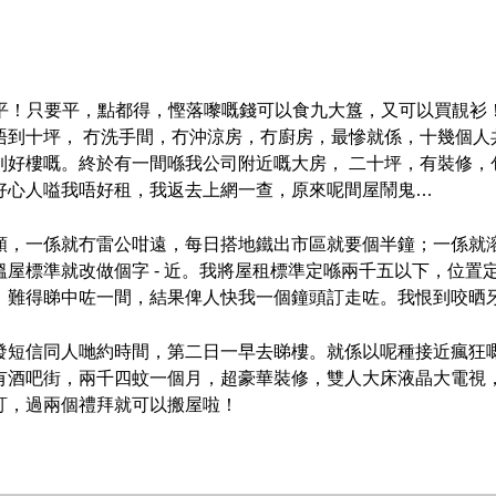
- 平！只要平，點都得，慳落嚟嘅錢可以食九大簋，又可以買靚
唔到十坪， 冇洗手間，冇沖涼房，冇廚房，最慘就係，十幾個人
到好樓嘅。終於有一間喺我公司附近嘅大房， 二十坪，有裝修，
好心人嗌我唔好租，我返去上網一查，原來呢間屋鬧鬼…
類，一係就冇雷公咁遠，每日搭地鐵出市區就要個半鐘；一係就
屋標準就改做個字 - 近。我將屋租標準定喺兩千五以下，位置
。難得睇中咗一間，結果俾人快我一個鐘頭訂走咗。我恨到咬晒
發短信同人哋約時間，第二日一早去睇樓。就係以呢種接近瘋狂
有酒吧街，兩千四蚊一個月，超豪華裝修，雙人大床液晶大電視
訂，過兩個禮拜就可以搬屋啦！