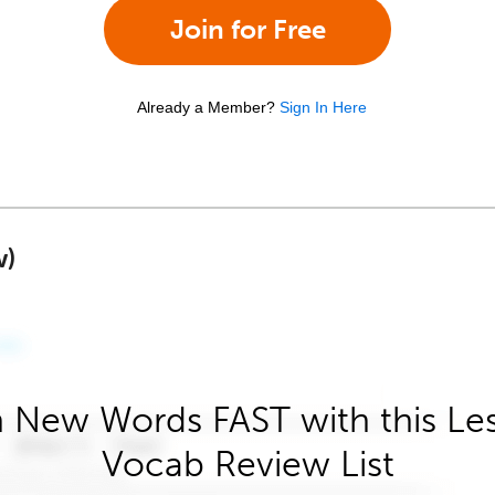
Join for Free
Already a Member?
Sign In Here
w)
 New Words FAST with this Le
Vocab Review List